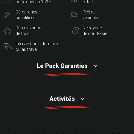
carte cadeau 100 €
offert
Démarches
Prêt de
simplifiées
véhicule
Pas d'avance
Nettoyage
de frais
de courtoisie
Intervention à domicile
ou au travail
Le Pack Garanties
Activités