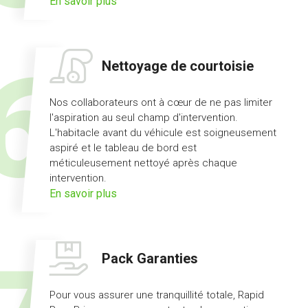
sur
En savoir plus
l'offre
prêt
de
Nettoyage de courtoisie
véhicule
Nos collaborateurs ont à cœur de ne pas limiter
l'aspiration au seul champ d'intervention.
L'habitacle avant du véhicule est soigneusement
aspiré et le tableau de bord est
méticuleusement nettoyé après chaque
intervention.
sur
En savoir plus
l'offre
nettoyage
de
Pack Garanties
courtoisie
Pour vous assurer une tranquillité totale, Rapid