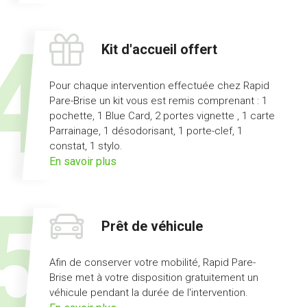
l'offre
pas
d'avance
Kit d'accueil offert
de
frais
Pour chaque intervention effectuée chez Rapid
Pare-Brise un kit vous est remis comprenant : 1
pochette, 1 Blue Card, 2 portes vignette , 1 carte
Parrainage, 1 désodorisant, 1 porte-clef, 1
constat, 1 stylo.
sur
En savoir plus
l'offre
kit
d'accueil
Prêt de véhicule
offert
Afin de conserver votre mobilité, Rapid Pare-
Brise met à votre disposition gratuitement un
véhicule pendant la durée de l'intervention.