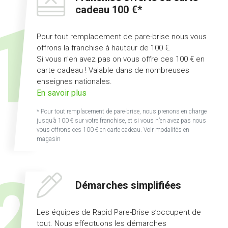
cadeau 100 €*
Pour tout remplacement de pare-brise nous vous
offrons la franchise à hauteur de 100 €.
Si vous n'en avez pas on vous offre ces 100 € en
carte cadeau ! Valable dans de nombreuses
enseignes nationales.
sur
En savoir plus
l'offre
* Pour tout remplacement de pare-brise, nous prenons en charge
franchise
jusqu’à 100 € sur votre franchise, et si vous n’en avez pas nous
offerte
vous offrons ces 100 € en carte cadeau. Voir modalités en
magasin
ou
carte
cadeau
100
Démarches simplifiées
€
Les équipes de Rapid Pare-Brise s’occupent de
tout. Nous effectuons les démarches