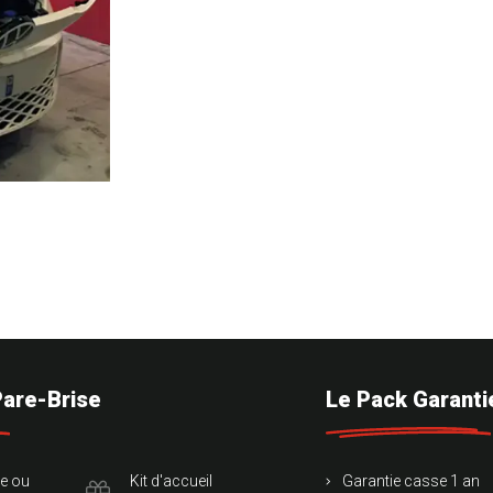
Pare-Brise
Le Pack Garanti
te ou
Kit d'accueil
Garantie casse 1 an