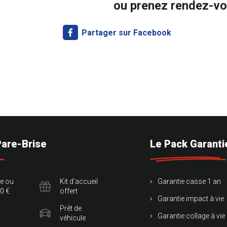
ou prenez rendez-vo
Partager sur Facebook
Pare-Brise
Le Pack Garanti
te ou
Kit d'accueil
Garantie casse 1 an
0 €
offert
Garantie impact à vie
Prêt de
Garantie collage à vie
véhicule