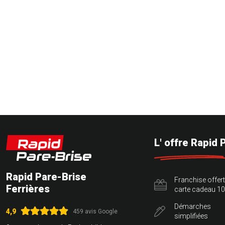
L' offre Rapid 
Rapid Pare-Brise
Franchise offer
Ferrières
carte cadeau 10
Démarches
4,9
459 avis Google
simplifiées