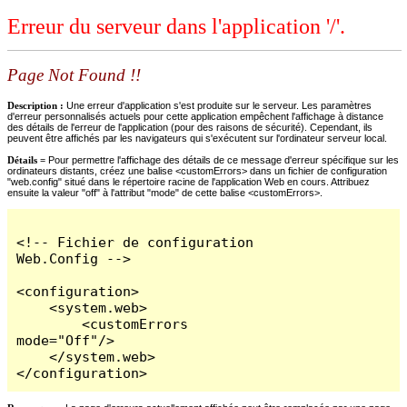
Erreur du serveur dans l'application '/'.
Page Not Found !!
Description :
Une erreur d'application s'est produite sur le serveur. Les paramètres
d'erreur personnalisés actuels pour cette application empêchent l'affichage à distance
des détails de l'erreur de l'application (pour des raisons de sécurité). Cependant, ils
peuvent être affichés par les navigateurs qui s'exécutent sur l'ordinateur serveur local.
Détails =
Pour permettre l'affichage des détails de ce message d'erreur spécifique sur les
ordinateurs distants, créez une balise <customErrors> dans un fichier de configuration
"web.config" situé dans le répertoire racine de l'application Web en cours. Attribuez
ensuite la valeur "off" à l'attribut "mode" de cette balise <customErrors>.
<!-- Fichier de configuration 
Web.Config -->

<configuration>

    <system.web>

        <customErrors 
mode="Off"/>

    </system.web>

</configuration>