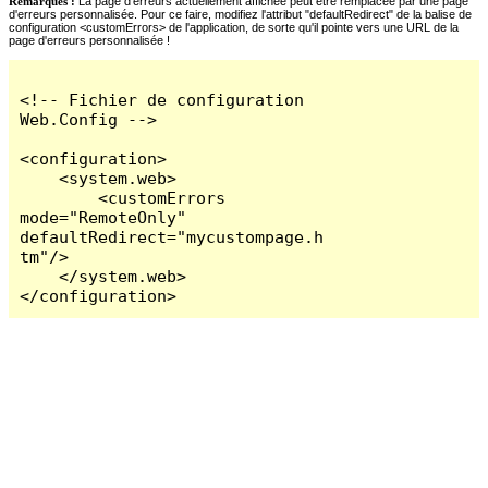
Remarques :
La page d'erreurs actuellement affichée peut être remplacée par une page
d'erreurs personnalisée. Pour ce faire, modifiez l'attribut "defaultRedirect" de la balise de
configuration <customErrors> de l'application, de sorte qu'il pointe vers une URL de la
page d'erreurs personnalisée !
<!-- Fichier de configuration 
Web.Config -->

<configuration>

    <system.web>

        <customErrors 
mode="RemoteOnly" 
defaultRedirect="mycustompage.h
tm"/>

    </system.web>

</configuration>