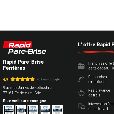
L' offre Rapid 
Rapid Pare-Brise
Franchise offer
Ferrières
carte cadeau 10
Démarches
4,9
459 avis Google
simplifiées
9 avenue James de Rothschild
Pas d'avance
77164 Ferrières-en-Brie
de frais
Elue meilleure enseigne
Intervention à d
ou au travail