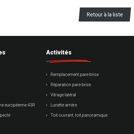
Retour à la liste
es
Activités
Remplacement pare-brise
Réparation pare-brise
Vitrage latéral
rme européenne 43R
Lunette arrière
specté
Toit ouvrant, toit panoramique