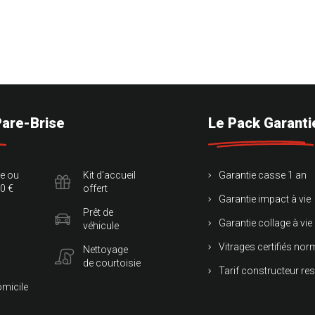
Pare-Brise
Le Pack Garanti
te ou
Kit d'accueil
Garantie casse 1 an
0 €
offert
Garantie impact à vie
Prêt de
Garantie collage à vie
véhicule
Vitrages certifiés no
Nettoyage
de courtoisie
Tarif constructeur re
omicile