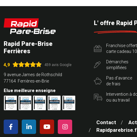
L' offre Rapid 
Rapid Pare-Brise
Franchise offer
Ferrières
carte cadeau 10
Démarches
4,9
459 avis Google
simplifiées
9 avenue James de Rothschild
Pas d'avance
77164 Ferrières-en-Brie
de frais
Elue meilleure enseigne
Intervention à d
ou au travail
Contact
Act
Rapidparebrise.f