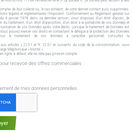
Rothschild 77164 Ferrières-en-Brie (« La Société »). La Société peut recourir à des
mpter de leur collecte ou, le cas échéant, de votre dernier contact puis supprimées.
tions légales et réglementaires l’imposent. Conformément au Règlement général sur
» du 6 janvier 1978 dans sa dernière version, vous disposez d’un droit d’accès, de
n du traitement, d’un droit d’opposition, d’un droit à la portabilité de vos Données et
communication de vos Données après votre décès. Lorsque le traitement de Données est
ous pouvez exercer ces droits en contactant le délégué à la protection des Données
ur le traitement de vos données à caractère personnel, consultez la
 aux articles L.223-1 et R. 223-1 et suivants du code de la consommation, vous
age téléphonique « bloctel »
ligne, à défaut, elle ne sera pas prise en compte.
r mon centre Rapid Pare-Brise pour recevoir des offres commerciales :
aitement de mes données personnelles.
oyer