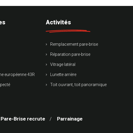
es
Activités
Remplacement pare-brise
Réparation pare-brise
Vitrage latéral
rme européenne 43R
Lunette arrière
specté
Toit ouvrant, toit panoramique
 Pare-Brise recrute
Parrainage