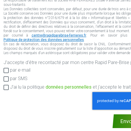
Le responsable de traitement est la société RPB FERRIERES située 9 avenue James de 
sous-traitants.
Les Données collectées sont conservées, par défaut, pour une durée de trois ans à co
La Société conserve ces Données pour une durée plus importante lorsque les obliga
la protection des données n°2016/679 et à la loi dite « Informatique et libertés 
rectification, d’effacement des Données qui vous concernent, d’un droit à la limitatio
du droit de définir des directives relatives à la conservation, l'effacement et la 
fondé sur le consentement, vous pouvez retirer votre consentement à tout moment. V
par courriel à
centre@rapidparebrise-ferrieres.fr
. Pour en savoir plus s
Politique de protection des données personnelles
.
En cas de réclamation, vous disposez du droit de saisir la CNIL. Conformément
disposez du droit de vous inscrire gratuitement sur la liste d'opposition au démarch
Les champs marqués d’un astérisque sont obligatoires pour valider votre demande en 
J’accepte d’être recontacté pa
Consentement
par e-mail
RGPD
par SMS
J’ai lu la politique
données personnelles
et j’accepte le tr
Env