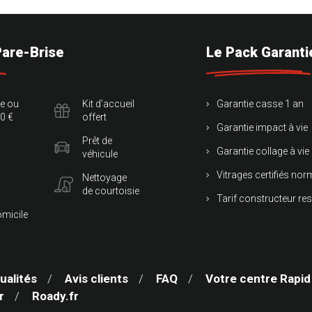
Pare-Brise
Le Pack Garanti
te ou
Kit d'accueil
Garantie casse 1 an
0 €
offert
Garantie impact à vie
Prêt de
Garantie collage à vie
véhicule
Vitrages certifiés no
Nettoyage
de courtoisie
Tarif constructeur re
omicile
ualités
Avis clients
FAQ
Votre centre Rapid
r
Roady.fr