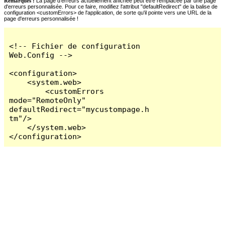
Remarques :
La page d'erreurs actuellement affichée peut être remplacée par une page
d'erreurs personnalisée. Pour ce faire, modifiez l'attribut "defaultRedirect" de la balise de
configuration <customErrors> de l'application, de sorte qu'il pointe vers une URL de la
page d'erreurs personnalisée !
<!-- Fichier de configuration 
Web.Config -->

<configuration>

    <system.web>

        <customErrors 
mode="RemoteOnly" 
defaultRedirect="mycustompage.h
tm"/>

    </system.web>

</configuration>