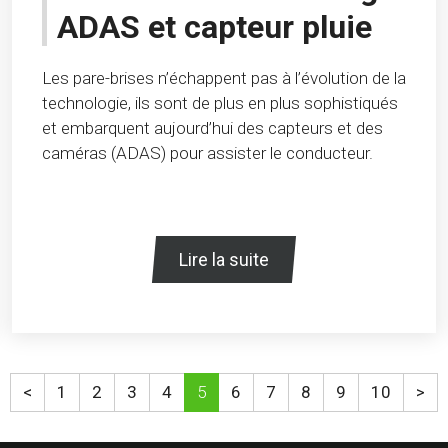
ADAS et capteur pluie
Les pare-brises n’échappent pas à l’évolution de la
technologie, ils sont de plus en plus sophistiqués
et embarquent aujourd’hui des capteurs et des
caméras (ADAS) pour assister le conducteur.
Lire la suite
<
1
2
3
4
5
6
7
8
9
10
>