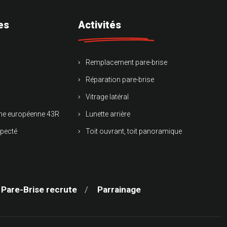
es
Activités
Remplacement pare-brise
Réparation pare-brise
Vitrage latéral
rme européenne 43R
Lunette arrière
specté
Toit ouvrant, toit panoramique
 Pare-Brise recrute
Parrainage