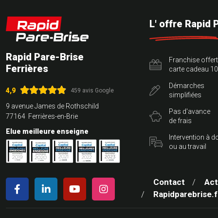
L' offre Rapid 
Rapid Pare-Brise
Franchise offer
Ferrières
carte cadeau 10
Démarches
4,9
459 avis Google
simplifiées
9 avenue James de Rothschild
Pas d'avance
77164 Ferrières-en-Brie
de frais
Elue meilleure enseigne
Intervention à d
ou au travail
Contact
Act
Rapidparebrise.f