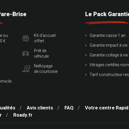
Pare-Brise
Le Pack Garanti
te ou
Kit d'accueil
Garantie casse 1 an
0 €
offert
Garantie impact à vie
Prêt de
Garantie collage à vie
véhicule
Vitrages certifiés no
Nettoyage
de courtoisie
Tarif constructeur re
omicile
ualités
Avis clients
FAQ
Votre centre Rapid
r
Roady.fr